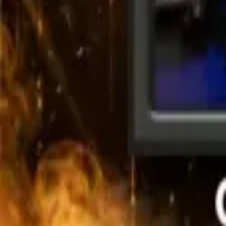
Guacamole
22/08/2026
, 23:00 hs
Sáb., 22 ago.
,
23:00 hs
153
25
La agenda cultural de
San Juan
Yendl
Descubrí qué pasa esta noche, este finde o todo el mes. Todos los even