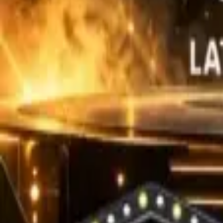
Explorar
Eventos hoy
Esta semana
Este mes
Lugares
Cartelera de cine
Vacaciones de julio en San Juan
Qué hacer en San Juan
Planes con niños
San Juan y el Valle de la Luna
Actividades gratuitas
Categorías
Música
Teatro
Fiestas
Deportes
Ferias
Kids
Ver todas →
Más