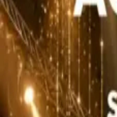
Calendario
Lugares
Promociona tu evento
Modo oscuro
Descargar app
Yendly en tu bolsillo
· descargá la app gratis
Descargar
Volver
El Rolly
7
Fecha
Miércoles
Hora
3 de junio de 2026 23:00 hs
Lugar
Casino de San Juan (Del Bono)
Precio
Gratuito