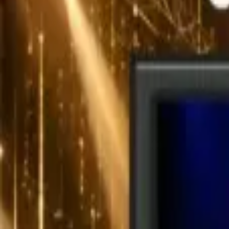
82
vistas
Música
le dieron like
Volver
Música
El Rolly
Miércoles, 3 de junio de 2026 23:00 hs
·
De noche
Casino de San Juan (Del Bono)
82
visitas
7
me gusta