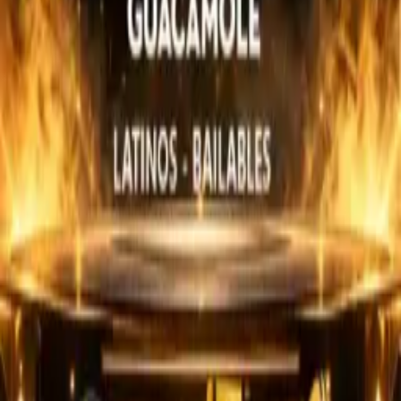
Lugares
Cartelera de cine
Vacaciones de julio en San Juan
Qué hacer en San Juan
Planes con niños
San Juan y el Valle de la Luna
Actividades gratuitas
Categorías
Música
Teatro
Fiestas
Deportes
Ferias
Kids
Ver todas →
Más
Promocioná un evento
Política de privacidad
Contacto