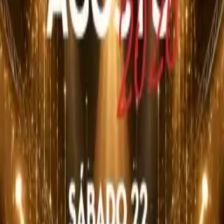
Calendario
Lugares
Promociona tu evento
Modo oscuro
Descargar app
Yendly en tu bolsillo
· descargá la app gratis
Descargar
Volver
Bucaneros
10
Fecha
Sábado
Hora
6 de junio de 2026 23:00 hs
Lugar
Casino de San Juan (Del Bono)
Precio
Gratuito