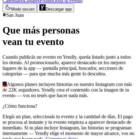
Calendario
Lugares
Promociona tu evento
Modo oscuro
Descargar app
San Juan
Que más personas
vean tu evento
Cuando publicás un evento en Yendly, queda listado junto a todos
los demás. Al promocionarlo, aparece
destacado
en los mejores
lugares de la app — pantalla principal, buscador, secciones de
categorías — para que mucha más gente lo descubra.
Algunos planes incluyen
historias en nuestro Instagram
con más
de 22K seguidores. Yendly crea el contenido con la imagen de tu
evento — vos no tenés que hacer nada más.
¿Cómo funciona?
Elegís un plan, seleccionás tu evento y la cantidad de días. El pago
se procesa al instante y tu evento empieza a aparecer destacado de
inmediato. Si tu plan incluye Instagram, las historias se programan
internamente — Yendly elige el momento de mayor alcance, vos no
tenés que hacer nada.
Comenzar ahora →