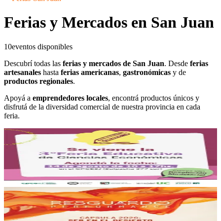
Ferias
Ferias
·
San Juan
Ferias y Mercados en San Juan
10
eventos disponibles
Descubrí todas las
ferias y mercados de San Juan
. Desde
ferias
artesanales
hasta
ferias americanas
,
gastronómicas
y de
productos regionales
.
Apoyá a
emprendedores locales
, encontrá productos únicos y
disfrutá de la diversidad comercial de nuestra provincia en cada
feria.
CPCESJ
3° Feria Educativa de Ciencias Economicas
14/08/2026
, 10:00 hs
Vie., 14 ago.
,
10:00 hs