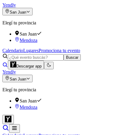
Yendly
San Juan
Elegí tu provincia
San Juan
Mendoza
Calendario
Lugares
Promociona tu evento
Buscar
Descargar app
Yendly
San Juan
Elegí tu provincia
San Juan
Mendoza