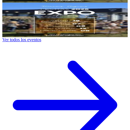
Expo Tierras
12/10/2026
, 18:00 hs
Lun., 12 oct.
,
18:00 hs
1087
328
Tierras Negras Restó
Expo Tierras.
08/12/2026
, 18:00 hs
Mar., 8 dic.
,
18:00 hs
634
140
Ver todos los eventos