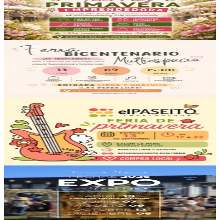
17/08/2026
, 16:00 hs
Lun., 17 ago.
,
16:00 hs
174
38
Tierras Negras Restó
Expo Tierras - Primavera Emprendedora
06/09/2026
, 16:00 hs
Dom., 6 sep.
,
16:00 hs
161
36
Av. España Sur 430
Feria Bicentenario
13/09/2026
, 15:00 hs
Dom., 13 sep.
,
15:00 hs
129
43
Le Parc Eventos
Feria El Paseito Emprendedor
13/09/2026
, 17:00 hs
Dom., 13 sep.
,
17:00 hs
+
1
fecha más
444
121
Tierras Negras Restó