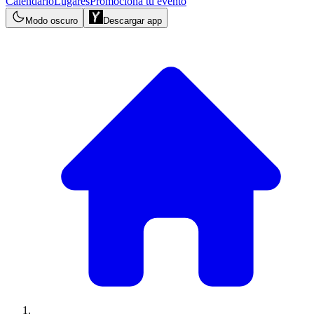
Calendario
Lugares
Promociona tu evento
Modo oscuro
Descargar app
Yendly en tu bolsillo
· descargá la app gratis
Descargar