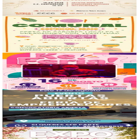
99
11
Centro Cultural Conte Grand
Resguardo Performance
15/08/2026
, 19:00 hs
Sáb., 15 ago.
,
19:00 hs
9
3
Gral. Belgrano 1678
Feria Comunal
16/08/2026
, 12:00 hs
Dom., 16 ago.
,
12:00 hs
188
44
Urquiza Sur 915
Ke Feria!
16/08/2026
, 15:00 hs
Dom., 16 ago.
,
15:00 hs
419
86
Aeroclub San Juan
Evento Puertas Abiertas y Feria de Emprendedores