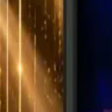
le dieron like
Compartir
yend.ly/argentina-vs-suiza
Copiar
Sobre el evento
Comentarios
Lugar
Inicio
/
Deportes
/
Argentina vs Suiza
Cena, partido y baile. Transmitimos el partido en pantalla gigante. Si
Me gusta
Compartir
yend.ly/argentina-vs-suiza
Copiar
Fecha
Sábado, 11 de julio de 2026 22:00 hs
Lugar
Casino de San Juan (Del Bono)