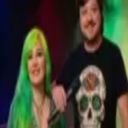
 gana Argentina, te devolvemos $5000 en ticket para jugar en las máquin