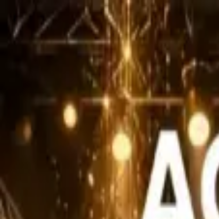
Yendly
San Juan
Elegí tu provincia
San Juan
Mendoza
Calendario
Lugares
Promociona tu evento
Buscar
Descargar app
Yendly
San Juan
Elegí tu provincia
San Juan
Mendoza