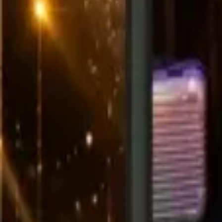
Lucho Sabroson
06/08/2026
, 23:00 hs
Jue., 6 ago.
,
23:00 hs
167
29
Casino de Rawson
Simplemente Ale
13/08/2026
, 23:00 hs
Jue., 13 ago.
,
23:00 hs
97
24
Más en Casino de San Juan (Del Bono)
Casino de San Juan (Del Bono)
2º Gala de Casino del Bono Canta
09/08/2026
, 20:00 hs
Dom., 9 ago.
,
20:00 hs
46
3
Casino de San Juan (Del Bono)
Guacamole