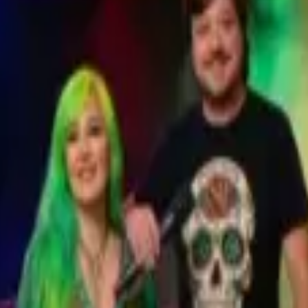
gentino. ✨ 📅 Viernes 10 de julio ⏰ Show: 23:00 hs 🎤 Alberto Semino
 la mejor música en vivo. 📍 Casino del Bono – San Juan ¡Te esperamos p