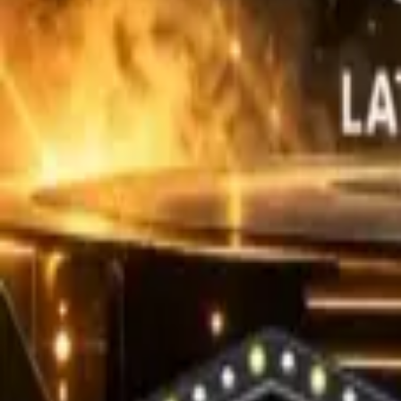
Eventos hoy
Esta semana
Este mes
Lugares
Cartelera de cine
Vacaciones de julio en San Juan
Qué hacer en San Juan
Planes con niños
San Juan y el Valle de la Luna
Actividades gratuitas
Categorías
Música
Teatro
Fiestas
Deportes
Ferias
Kids
Ver todas →
Más
Promocioná un evento