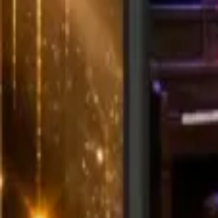
Lugar
Casino de San Juan (Del Bono)
Precio de entrada
Gratuito
Me gusta
Compartir
Eventos similares
Casino de San Juan (Del Bono)
Marcos Jose "El Turco"
07/08/2026
, 23:00 hs
Vie., 7 ago.
,
23:00 hs
87
17
Casino de San Juan (Del Bono)
Facu & Exe
08/08/2026
, 23:00 hs
Sáb., 8 ago.
,
23:00 hs
68
13
Casino de Rawson