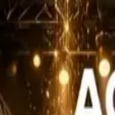
Yendly
San Juan
Elegí tu provincia
San Juan
Mendoza
Calendario
Lugares
Promociona tu evento
Buscar
Descargar app
Yendly
San Juan
Elegí tu provincia
San Juan
Mendoza