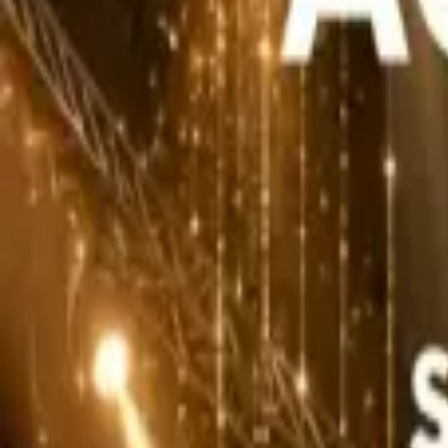
Calendario
Lugares
Promociona tu evento
Modo oscuro
Descargar app
Yendly en tu bolsillo
· descargá la app gratis
Descargar
Volver
Alberto Semino
47
Fecha
Viernes
Hora
10 de julio de 2026 23:00 hs
Lugar
Casino de San Juan (Del Bono)
Precio
Gratuito