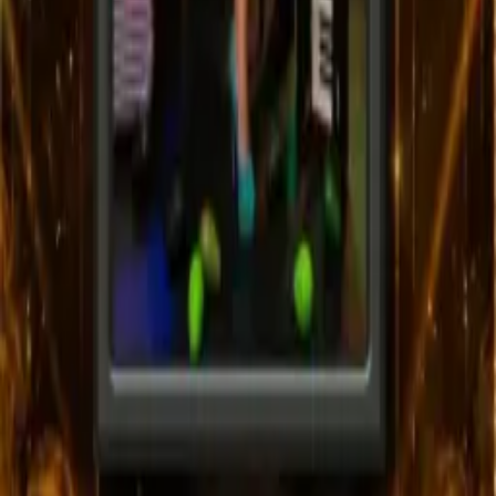
Marcos Jose "El Turco"
07/08/2026
, 23:00 hs
Vie., 7 ago.
,
23:00 hs
135
23
Casino de San Juan (Del Bono)
Guacamole
22/08/2026
, 23:00 hs
Sáb., 22 ago.
,
23:00 hs
159
25
La agenda cultural de
San Juan
Yendly
Descubrí qué pasa esta noche, este finde o todo el mes. Todos los
eventos, en un lugar.