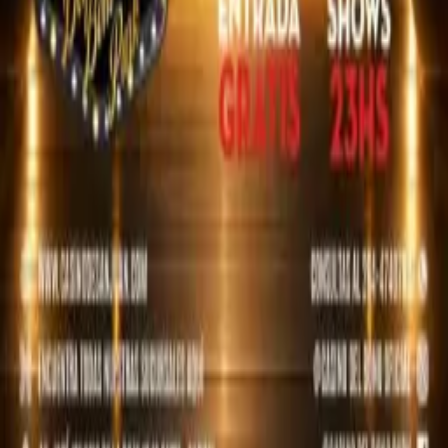
Download on the
App Store