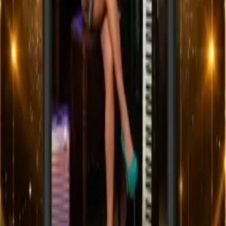
Leo Jorquera y Los Hc
07/08/2026
, 00:30 hs
Vie., 7 ago.
,
00:30 hs
64
15
Bernardo Resto Bar
Omega
07/08/2026
, 00:30 hs
Vie., 7 ago.
,
00:30 hs
70
16
Casino de San Juan (Del Bono)
2º Gala de Casino del Bono Canta
09/08/2026
, 20:00 hs
Dom., 9 ago.
,
20:00 hs
109
9
Más en Casino de San Juan (Del Bono)
Casino de San Juan (Del Bono)