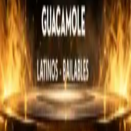
Explorar
Eventos hoy
Esta semana
Este mes
Lugares
Cartelera de cine
Vacaciones de julio en San Juan
Qué hacer en San Juan
Planes con niños
San Juan y el Valle de la Luna
Actividades gratuitas
Categorías
Música
Teatro
Fiestas
Deportes
Ferias
Kids
Ver todas →
Más