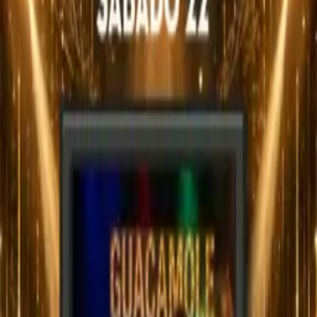
98
vistas
Música
le dieron like
Volver
Música
Oscar Gimenez
Miércoles, 10 de junio de 2026 23:00 hs
·
De noche
Casino de San Juan (Del Bono)
98
visitas
8
me gusta