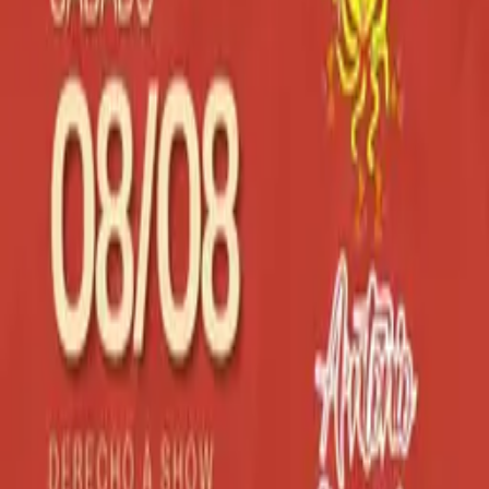
Kids
Ver todas →
Más
Promocioná un evento
Política de privacidad
Contacto
Descargá la app
Llevá la agenda de
San Juan
en tu bolsillo.