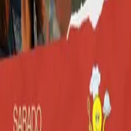
Descubrí qué pasa esta noche, este finde o todo el mes. Todos los
eventos, en un lugar.
Explorar
Eventos hoy
Esta semana
Este mes
Lugares
Cartelera de cine
Vacaciones de julio en San Juan
Qué hacer en San Juan
Planes con niños
San Juan y el Valle de la Luna
Actividades gratuitas
Categorías
Música
Teatro
Fiestas
Deportes
Ferias