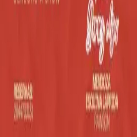
Download on the
App Store