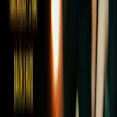
Más
Promocioná un evento
Política de privacidad
Contacto
Descargá la app
Llevá la agenda de
San Juan
en tu bolsillo.