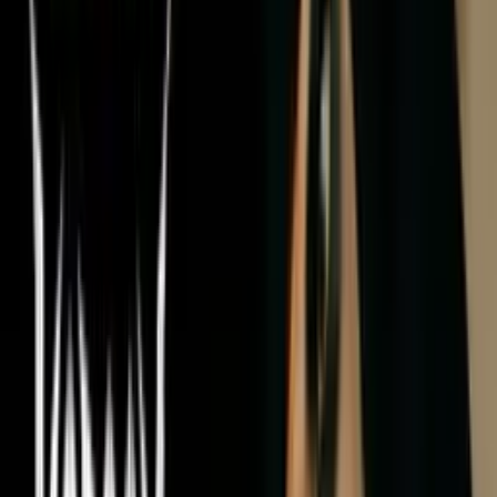
Martes, 16 de junio de 2026 22:00 hs
·
De noche
Ancestral Cervecería
209
visitas
27
me gusta
le dieron like
Galería
2
Compartir
yend.ly/argentina-vs-argelia
Copiar
Sobre el evento
Comentarios
Lugar
Inicio
/
Deportes
/
Argentina vs Argelia
EL MUNDIAL SE VIVE EN ANCESTRAL 🍺🇦🇷 Llega la
FanFest de Ancestral para alentar a la Selección como más nos