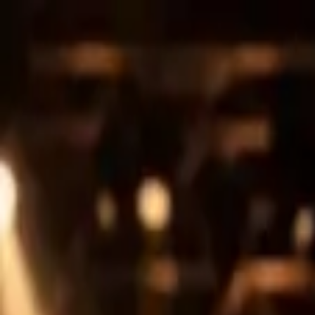
Yendly
San Juan
Elegí tu provincia
San Juan
Mendoza
Calendario
Lugares
Promociona tu evento
Buscar
Descargar app
Yendly
San Juan
Elegí tu provincia
San Juan
Mendoza