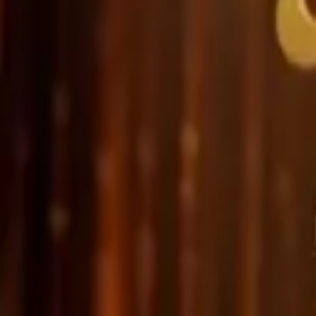
08/08/2026
, 23:00 hs
Sáb., 8 ago.
,
23:00 hs
108
24
Casino de San Juan (Del Bono)
Guacamole
22/08/2026
, 23:00 hs
Sáb., 22 ago.
,
23:00 hs
162
25
Casino de Rawson
Simplemente Ale
13/08/2026
, 23:00 hs
Jue., 13 ago.
,
23:00 hs
105
26
Casino de San Juan (Del Bono)
2º Gala de Casino del Bono Canta
09/08/2026
, 20:00 hs
Dom., 9 ago.
,
20:00 hs
135
10
La agenda cultural de
San Juan