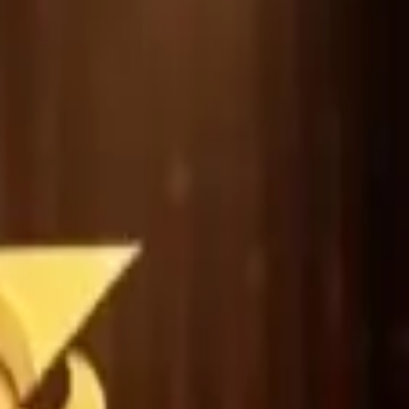
bemos de memoria. 🎶🍷