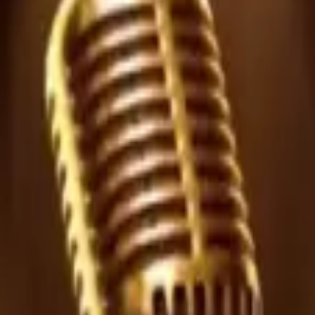
 enero, el escenario de Casino Del Bono Park se llena de emoción 
: ARTISTAS: Ana y Mario (Tributo a Pimpinela). HORARIO: El sh