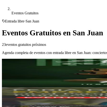
Eventos Gratuitos
Entrada libre
·
San Juan
Eventos Gratuitos en
San Juan
23
eventos gratuitos próximos
Agenda completa de eventos con entrada libre en
San Juan
: concierto
Olivia Resto Bar
Apertura Jesse James
08/08/2026
, 00:30 hs
Sáb., 8 ago.
,
00:30 hs
247
24
Parque de la BIODIVERSIDAD
Suspendido > Feria de Emprendedores