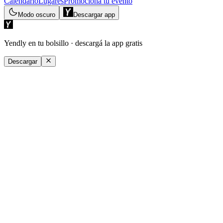
Calendario
Lugares
Promociona tu evento
Modo oscuro
Descargar app
Yendly en tu bolsillo
· descargá la app gratis
Descargar