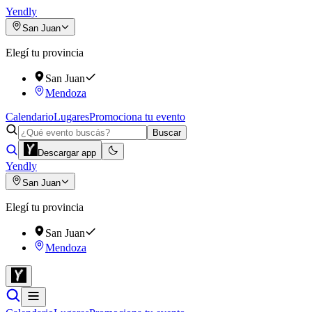
Yendly
San Juan
Elegí tu provincia
San Juan
Mendoza
Calendario
Lugares
Promociona tu evento
Buscar
Descargar app
Yendly
San Juan
Elegí tu provincia
San Juan
Mendoza