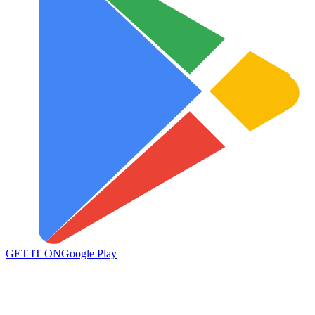
GET IT ON
Google Play
Ver más →
©
2026
Yendly ·
San Juan
, Argentina
Política de privacidad