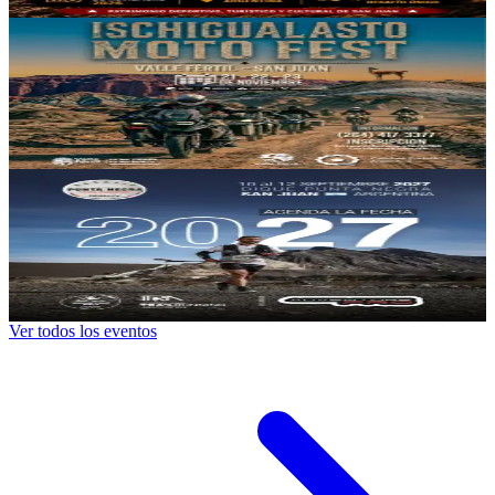
523
46
Valle Fértil
Ischigualasto Moto Fest
21/11/2026
, 23:59 hs
Sáb., 21 nov.
,
23:59 hs
+
2
fechas más
470
45
Dique Punta Negra
Desafio Punta Negra 2027
10/09/2027
, 09:00 hs
Vie., 10 sep.
,
09:00 hs
+
2
fechas más
569
52
Ver todos los eventos