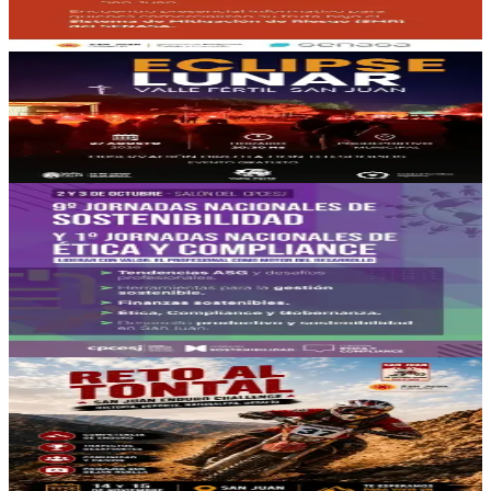
10/08/2026
, 15:00 hs
Lun., 10 ago.
,
15:00 hs
118
4
Valle Fértil
Eclipse Lunar
27/08/2026
, 20:30 hs
Jue., 27 ago.
,
20:30 hs
22
2
CPCESJ
9° Jornadas Nacionales de Sostenibilidad y 1°
Jornadas Nacionales de Etica y Compliance
02/10/2026
, 09:00 hs
Vie., 2 oct.
,
09:00 hs
+
1
fecha más
381
30
Dique Punta Negra
Reto al Tontal - San Juan Enduro Challenge
14/11/2026
, 08:00 hs
Sáb., 14 nov.
,
08:00 hs
+
1
fecha más