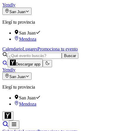
Yendly
San Juan
Elegí tu provincia
San Juan
Mendoza
Calendario
Lugares
Promociona tu evento
Buscar
Descargar app
Yendly
San Juan
Elegí tu provincia
San Juan
Mendoza