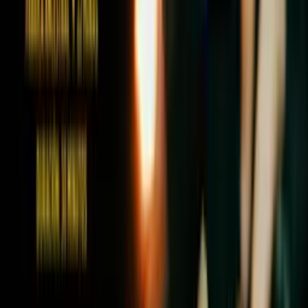
Descargá la app
Llevá la agenda de
San Juan
en tu bolsillo.