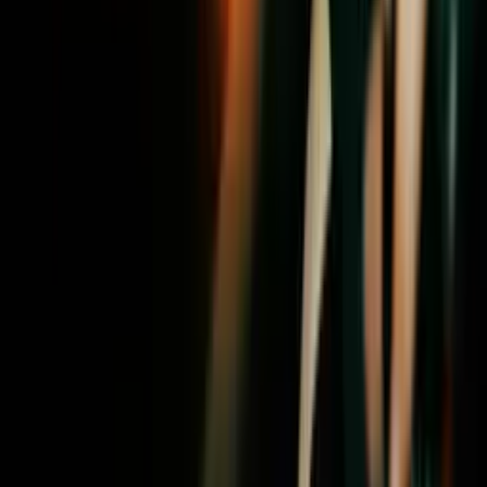
Download on the
App Store