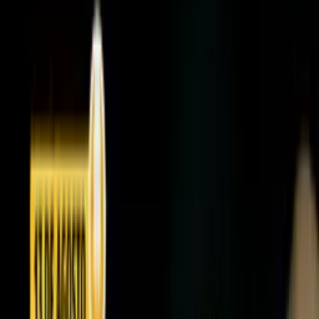
Calendario
Lugares
Promociona tu evento
Modo oscuro
Descargar app
Yendly en tu bolsillo
· descargá la app gratis
Descargar
Guada De La Fuente & Lucas Bongiovani
jueves, 28 de mayo
·
Ancestral Cervecería
Conseguir entradas
Volver
Guada De La Fuente & Lucas
Bongiovani
0