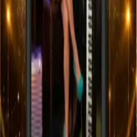
Tango en la Biblioteca
08/08/2026
, 20:00 hs
Sáb., 8 ago.
,
20:00 hs
90
12
Más en Casino de San Juan (Del Bono)
Casino de San Juan (Del Bono)
Q´ Kuartetazo y La Reina
05/08/2026
, 23:00 hs
Mié., 5 ago.
,
23:00 hs
0
0
Casino de San Juan (Del Bono)
2º Gala de Casino del Bono Canta
09/08/2026
, 20:00 hs
Dom., 9 ago.
,
20:00 hs
42
3
Casino de San Juan (Del Bono)