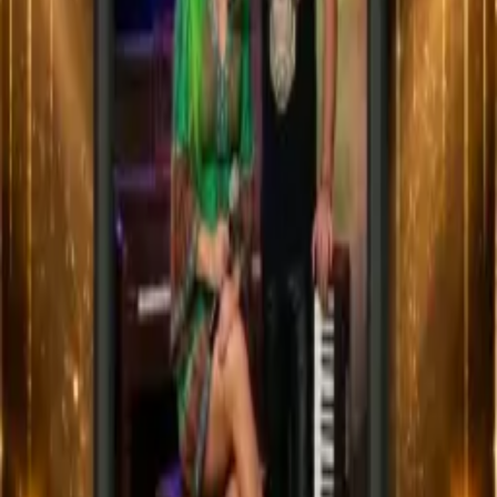
Me gusta
Compartir
Eventos similares
Casino de San Juan (Del Bono)
Marcos Jose "El Turco"
07/08/2026
, 23:00 hs
Vie., 7 ago.
,
23:00 hs
83
17
Casino de Rawson
Lucho Sabroson
06/08/2026
, 23:00 hs
Jue., 6 ago.
,
23:00 hs
166
29
Casino de San Juan (Del Bono)
Facu & Exe
08/08/2026
, 23:00 hs
Sáb., 8 ago.
,
23:00 hs
67
13
Biblioteca Popular Sur