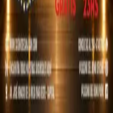
Download on the
App Store